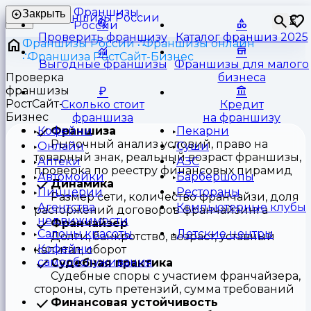
Франшизы
Закрыть
⏳
России
Проверить франшизу
Каталог франшиз 2025
Франшизы России
Франшизы онлайн
Франшиза РостСайт-Бизнес
Выгодные франшизы
Франшизы для малого
Проверка
бизнеса
франшизы
РостСайт-
Сколько стоит
Кредит
Бизнес
франшиза
на франшизу
Франшиза
Кофейни
Пекарни
Рыночный анализ условий, право на
Онлайн
Суши
товарный знак, реальный возраст франшизы,
Аптеки
АЗС
проверка по реестру финансовых пирамид
Автомойки
Барбершопы
Динамика
Пиццерии
Рестораны
Размер сети, количество франчайзи, доля
Агентства
Компьютерные клубы
расторжений договоров франчайзинга
недвижимости
Франчайзер
Салоны красоты
Детские центры
Долги, банкротство, возраст, уставный
Кофейни
капитал, оборот
самообслуживания
Судебная практика
Судебные споры с участием франчайзера,
стороны, суть претензий, сумма требований
Финансовая устойчивость