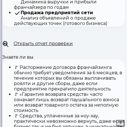
Динамика выручки и прибыли
франчайзера по годам
Продажа предприятий сети
Анализ объявлений о продаже
действующих точек (готового бизнеса)
Открыть отчет проверки
Знаете ли вы
🚩
Расторжение договора франчайзинга
обычно требует уведомления за 6 месяцев, в
течение которых вы обязаны выплачивать
роялти и другие сборы, даже если
предприятие прекратило деятельность
🚩
«Гарантия возврата средств»
часто
означает лишь возврат паушального взноса
или возврат товарного остатка за неполную
стоимость
🚩 Средства,
уплаченные за ноу-хау
,
практически невозможно вернуть, даже если
бизнес так и не был запущен, а уникальность