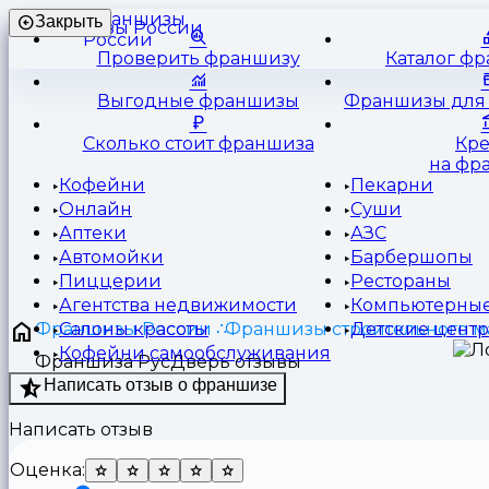
Франшизы
Закрыть
России
Проверить франшизу
Каталог ф
Выгодные франшизы
Франшизы для 
Сколько стоит франшиза
Кр
на фр
Кофейни
Пекарни
Онлайн
Суши
Аптеки
АЗС
Автомойки
Барбершопы
Пиццерии
Рестораны
Агентства недвижимости
Компьютерные
Франшизы России
Франшизы строительного м
Салоны красоты
Детские цент
Кофейни самообслуживания
Франшиза РусДверь отзывы
Написать отзыв о франшизе
Написать отзыв
Оценка: