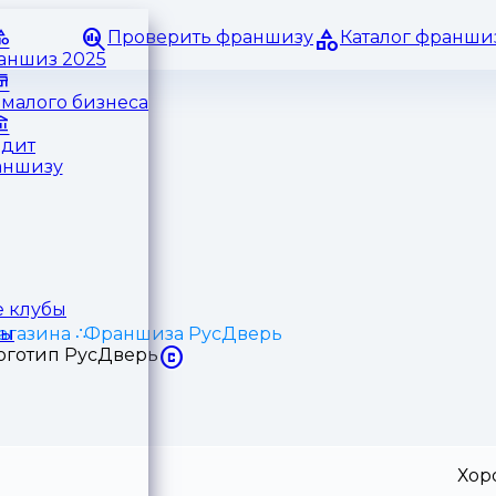
Проверить франшизу
Каталог франши
раншиз 2025
малого бизнеса
едит
аншизу
 клубы
агазина
Франшиза РусДверь
ры
Хор