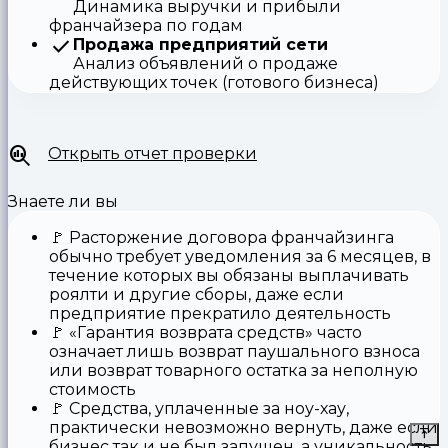
Динамика выручки и прибыли
франчайзера по годам
Продажа предприятий сети
Анализ объявлений о продаже
действующих точек (готового бизнеса)
Открыть отчет проверки
Знаете ли вы
🚩
Расторжение договора франчайзинга
обычно требует уведомления за 6 месяцев, в
течение которых вы обязаны выплачивать
роялти и другие сборы, даже если
предприятие прекратило деятельность
🚩
«Гарантия возврата средств»
часто
означает лишь возврат паушального взноса
или возврат товарного остатка за неполную
стоимость
🚩 Средства,
уплаченные за ноу-хау
,
практически невозможно вернуть, даже если
бизнес так и не был запущен, а уникальность