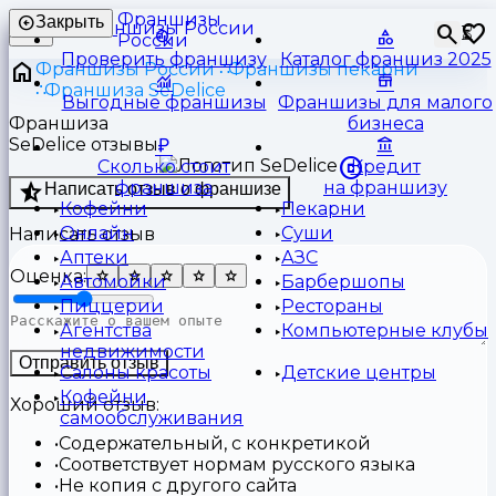
Франшизы
Закрыть
⏳
России
Проверить франшизу
Каталог франшиз 2025
Франшизы России
Франшизы пекарни
Франшиза SeDelice
Выгодные франшизы
Франшизы для малого
Франшиза
бизнеса
SeDelice отзывы
Сколько стоит
Кредит
франшиза
на франшизу
Написать отзыв о франшизе
Кофейни
Пекарни
Онлайн
Суши
Написать отзыв
Аптеки
АЗС
Оценка:
Автомойки
Барбершопы
Пиццерии
Рестораны
Агентства
Компьютерные клубы
недвижимости
Отправить отзыв
Салоны красоты
Детские центры
Кофейни
Хороший отзыв:
самообслуживания
Содержательный, с конкретикой
Соответствует нормам русского языка
Не копия с другого сайта