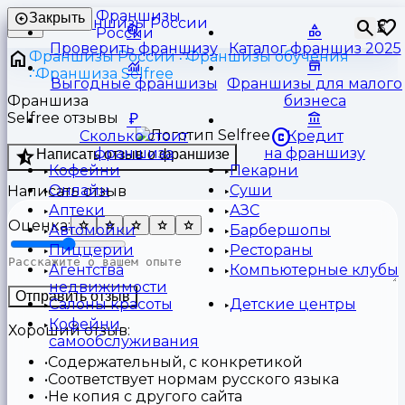
Франшизы
Закрыть
⏳
России
Проверить франшизу
Каталог франшиз 2025
Франшизы России
Франшизы обучения
Франшиза Selfree
Выгодные франшизы
Франшизы для малого
Франшиза
бизнеса
Selfree отзывы
Сколько стоит
Кредит
франшиза
на франшизу
Написать отзыв о франшизе
Кофейни
Пекарни
Онлайн
Суши
Написать отзыв
Аптеки
АЗС
Оценка:
Автомойки
Барбершопы
Пиццерии
Рестораны
Агентства
Компьютерные клубы
недвижимости
Отправить отзыв
Салоны красоты
Детские центры
Кофейни
Хороший отзыв:
самообслуживания
Содержательный, с конкретикой
Соответствует нормам русского языка
Не копия с другого сайта