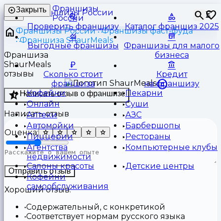
Франшизы
Закрыть
⏳
России
Проверить франшизу
Каталог франшиз 2025
Франшизы России
Франшизы фаст-фуда
Франшиза ShaurMeals
Выгодные франшизы
Франшизы для малого
Франшиза
бизнеса
ShaurMeals
отзывы
Сколько стоит
Кредит
франшиза
на франшизу
Кофейни
Пекарни
Написать отзыв о франшизе
Онлайн
Суши
Написать отзыв
Аптеки
АЗС
Автомойки
Барбершопы
Оценка:
Пиццерии
Рестораны
Агентства
Компьютерные клубы
недвижимости
Салоны красоты
Детские центры
Отправить отзыв
Кофейни
самообслуживания
Хороший отзыв:
Содержательный, с конкретикой
Соответствует нормам русского языка