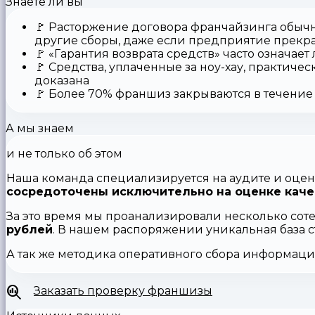
Знаете ли вы
🚩
Расторжение договора франчайзинга
обычн
другие сборы, даже если предприятие прекр
🚩
«Гарантия возврата средств»
часто означает
🚩 Средства,
уплаченные за ноу-хау
, практичес
доказана
🚩
Более 70% франшиз закрываются
в течение 
А мы знаем
и не только об этом
Наша команда специализируется на аудите и оцен
сосредоточены исключительно на оценке каче
За это время мы проанализировали несколько сот
рублей
. В нашем распоряжении уникальная база 
А так же методика оперативного сбора информац
Заказать проверку франшизы