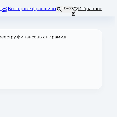
з
Выгодные франшизы
Поиск
Избранное
⏳
 реестру финансовых пирамид