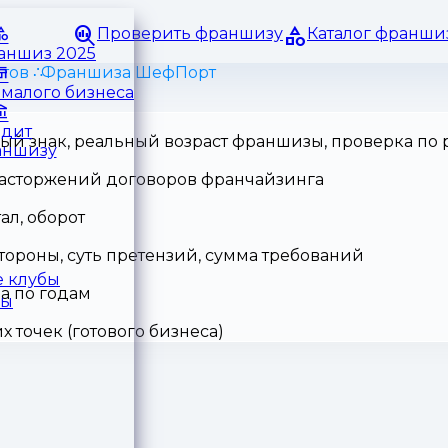
Проверить франшизу
Каталог франши
раншиз 2025
тов
Франшиза ШефПорт
малого бизнеса
едит
ный знак, реальный возраст франшизы, проверка по
аншизу
 расторжений договоров франчайзинга
ал, оборот
тороны, суть претензий, сумма требований
 клубы
а по годам
ры
точек (готового бизнеса)