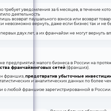
о требует уведомления за 6 месяцев, в течение кот
атило деятельность
 лишь возврат паушального взноса или возврат товар
ки невозможно вернуть, даже если бизнес так и не б
первых двух лет, а их франчайзи не могут вернуть 
ке предприятий малого бизнеса в России на протяж
ства франчайзинговых сетей
(франшиз).
ен франшиз,
предотвратив убыточные инвестиции
статистических и аналитических данных по более ч
ии о любой франшизе зарегистрированной в России