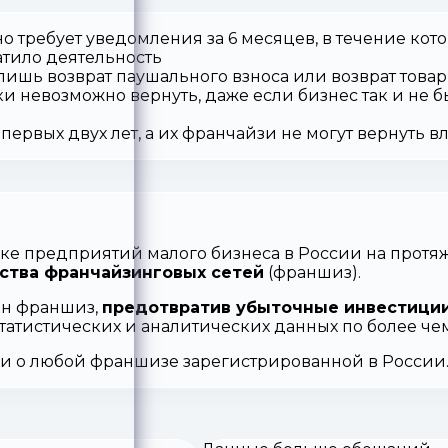
о требует уведомления за 6 месяцев, в течение кот
атило деятельность
 лишь возврат паушального взноса или возврат товар
ки невозможно вернуть, даже если бизнес так и не б
первых двух лет, а их франчайзи не могут вернуть 
ке предприятий малого бизнеса в России на протяж
ства франчайзинговых сетей
(франшиз).
ен франшиз,
предотвратив убыточные инвестиции
статистических и аналитических данных по более ч
ии о любой франшизе зарегистрированной в России