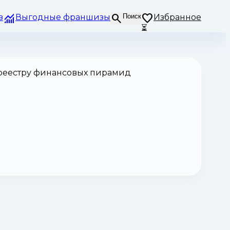
з
Выгодные франшизы
Поиск
Избранное
⏳
 реестру финансовых пирамид