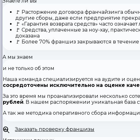
Знаете ли вы
🚩
Расторжение договора франчайзинга
обычн
другие сборы, даже если предприятие прекр
🚩
«Гарантия возврата средств»
часто означает
🚩 Средства,
уплаченные за ноу-хау
, практичес
доказана
🚩
Более 70% франшиз закрываются
в течение 
А мы знаем
и не только об этом
Наша команда специализируется на аудите и оцен
сосредоточены исключительно на оценке каче
За это время мы проанализировали несколько сот
рублей
. В нашем распоряжении уникальная база 
А так же методика оперативного сбора информац
Заказать проверку франшизы