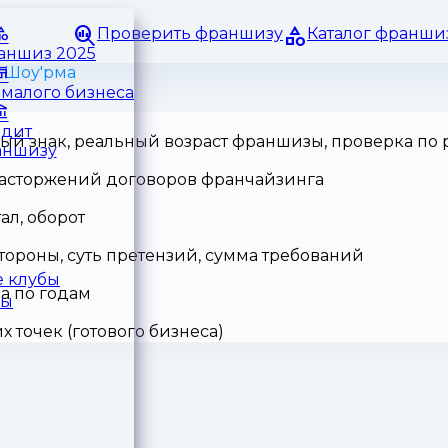
Проверить франшизу
Каталог франши
раншиз 2025
 Шоу'рма
малого бизнеса
едит
ный знак, реальный возраст франшизы, проверка по
аншизу
 расторжений договоров франчайзинга
ал, оборот
тороны, суть претензий, сумма требований
 клубы
а по годам
ры
точек (готового бизнеса)