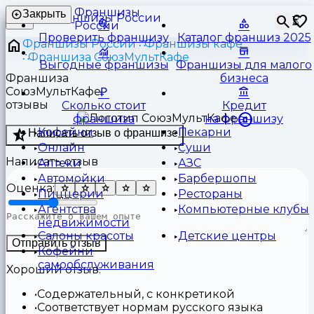
Франшизы
Закрыть
⏳
России
Проверить франшизу
Каталог франшиз 2025
Франшизы России
Франшизы кафе
Франшиза СоюзМультКафе
Выгодные франшизы
Франшизы для малого
Франшиза
бизнеса
СоюзМультКафе
отзывы
Сколько стоит
Кредит
франшиза
на франшизу
Кофейни
Пекарни
Написать отзыв о франшизе
Онлайн
Суши
Написать отзыв
Аптеки
АЗС
Автомойки
Барбершопы
Оценка:
Пиццерии
Рестораны
Агентства
Компьютерные клубы
недвижимости
Салоны красоты
Детские центры
Отправить отзыв
Кофейни
самообслуживания
Хороший отзыв:
Содержательный, с конкретикой
Соответствует нормам русского языка