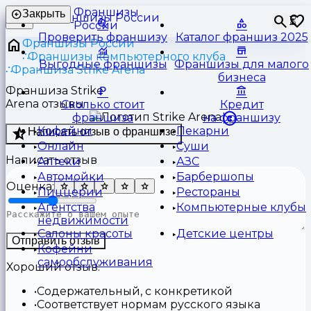
Франшизы
Закрыть
⏳
России
Проверить франшизу
Каталог франшиз 2025
Франшизы России
Франшизы компьютерного клуба
Выгодные франшизы
Франшизы для малого
Франшиза Strike Arena
бизнеса
Франшиза Strike
Arena отзывы
Сколько стоит
Кредит
франшиза
на франшизу
Кофейни
Пекарни
Написать отзыв о франшизе
Онлайн
Суши
Написать отзыв
Аптеки
АЗС
Автомойки
Барбершопы
Оценка:
Пиццерии
Рестораны
Агентства
Компьютерные клубы
недвижимости
Салоны красоты
Детские центры
Отправить отзыв
Кофейни
самообслуживания
Хороший отзыв:
Содержательный, с конкретикой
Соответствует нормам русского языка