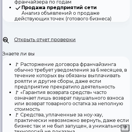
франчайзера по годам
Продажа предприятий сети
Анализ объявлений о продаже
действующих точек (готового бизнеса)
Открыть отчет проверки
Знаете ли вы
🚩
Расторжение договора франчайзинга
обычно требует уведомления за 6 месяцев, в
течение которых вы обязаны выплачивать
роялти и другие сборы, даже если
предприятие прекратило деятельность
🚩
«Гарантия возврата средств»
часто
означает лишь возврат паушального взноса
или возврат товарного остатка за неполную
стоимость
🚩 Средства,
уплаченные за ноу-хау
,
практически невозможно вернуть, даже если
бизнес так и не был запущен, а уникальность
технологий не доказана