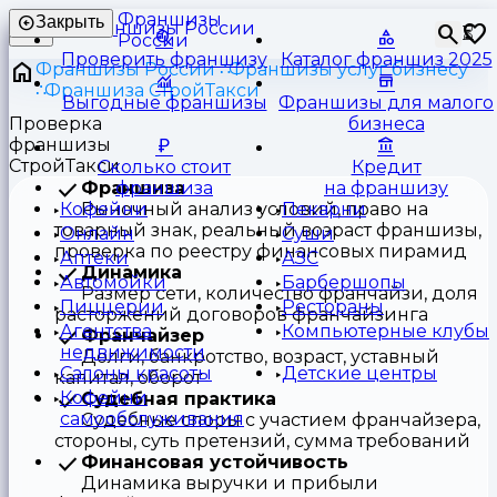
Франшизы
Закрыть
⏳
России
Проверить франшизу
Каталог франшиз 2025
Франшизы России
Франшизы услуг бизнесу
Франшиза СтройТакси
Выгодные франшизы
Франшизы для малого
Проверка
бизнеса
франшизы
СтройТакси
Сколько стоит
Кредит
Франшиза
франшиза
на франшизу
Рыночный анализ условий, право на
Кофейни
Пекарни
товарный знак, реальный возраст франшизы,
Онлайн
Суши
проверка по реестру финансовых пирамид
Аптеки
АЗС
Динамика
Автомойки
Барбершопы
Размер сети, количество франчайзи, доля
Пиццерии
Рестораны
расторжений договоров франчайзинга
Агентства
Компьютерные клубы
Франчайзер
недвижимости
Долги, банкротство, возраст, уставный
Салоны красоты
Детские центры
капитал, оборот
Кофейни
Судебная практика
самообслуживания
Судебные споры с участием франчайзера,
стороны, суть претензий, сумма требований
Финансовая устойчивость
Динамика выручки и прибыли