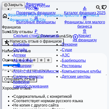
Франшизы
Закрыть
⏳
России
Проверить франшизу
Каталог франшиз 2025
Франшизы России
Франшизы красоты и фитнеса
Франшиза Sun&Sity
Выгодные франшизы
Франшизы для малого
бизнеса
Франшиза
Sun&Sity отзывы
Сколько стоит франшиза
Кредит
на франшизу
Написать отзыв о франшизе
Кофейни
Пекарни
Онлайн
Суши
Написать отзыв
Аптеки
АЗС
Оценка:
Автомойки
Барбершопы
Пиццерии
Рестораны
Агентства недвижимости
Компьютерные клубы
Салоны красоты
Детские центры
Отправить отзыв
Кофейни
самообслуживания
Хороший отзыв:
Содержательный, с конкретикой
Соответствует нормам русского языка
Не копия с другого сайта