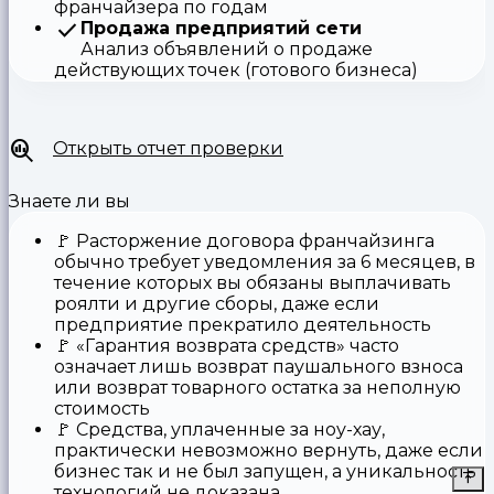
франчайзера по годам
Продажа предприятий сети
Анализ объявлений о продаже
действующих точек (готового бизнеса)
Открыть отчет проверки
Знаете ли вы
🚩
Расторжение договора франчайзинга
обычно требует уведомления за 6 месяцев, в
течение которых вы обязаны выплачивать
роялти и другие сборы, даже если
предприятие прекратило деятельность
🚩
«Гарантия возврата средств»
часто
означает лишь возврат паушального взноса
или возврат товарного остатка за неполную
стоимость
🚩 Средства,
уплаченные за ноу-хау
,
практически невозможно вернуть, даже если
бизнес так и не был запущен, а уникальность
технологий не доказана