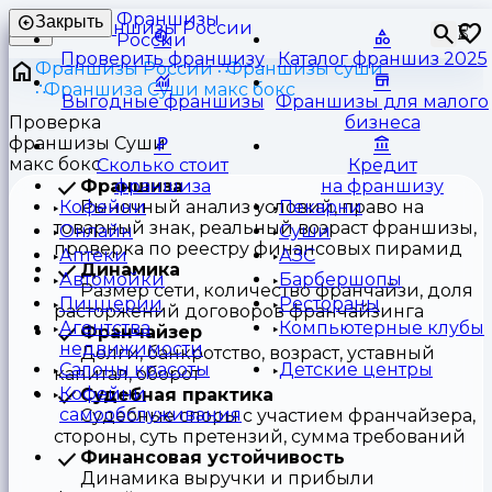
Франшизы
Закрыть
⏳
России
Проверить франшизу
Каталог франшиз 2025
Франшизы России
Франшизы суши
Франшиза Суши макс бокс
Выгодные франшизы
Франшизы для малого
Проверка
бизнеса
франшизы Суши
макс бокс
Сколько стоит
Кредит
Франшиза
франшиза
на франшизу
Рыночный анализ условий, право на
Кофейни
Пекарни
товарный знак, реальный возраст франшизы,
Онлайн
Суши
проверка по реестру финансовых пирамид
Аптеки
АЗС
Динамика
Автомойки
Барбершопы
Размер сети, количество франчайзи, доля
Пиццерии
Рестораны
расторжений договоров франчайзинга
Агентства
Компьютерные клубы
Франчайзер
недвижимости
Долги, банкротство, возраст, уставный
Салоны красоты
Детские центры
капитал, оборот
Кофейни
Судебная практика
самообслуживания
Судебные споры с участием франчайзера,
стороны, суть претензий, сумма требований
Финансовая устойчивость
Динамика выручки и прибыли