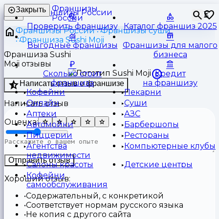
Франшизы
Закрыть
⏳
России
Проверить франшизу
Каталог франшиз 2025
Франшизы России
Франшизы суши
Франшиза Sushi Moji
Выгодные франшизы
Франшизы для малого
Франшиза Sushi
бизнеса
Moji отзывы
Сколько стоит
Кредит
франшиза
на франшизу
Написать отзыв о франшизе
Кофейни
Пекарни
Онлайн
Суши
Написать отзыв
Аптеки
АЗС
Оценка:
Автомойки
Барбершопы
Пиццерии
Рестораны
Агентства
Компьютерные клубы
недвижимости
Отправить отзыв
Салоны красоты
Детские центры
Кофейни
Хороший отзыв:
самообслуживания
Содержательный, с конкретикой
Соответствует нормам русского языка
Не копия с другого сайта