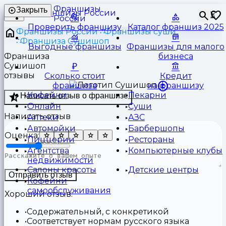
Франшизы
Закрыть
⏳
России
Проверить франшизу
Каталог франшиз 2025
Франшизы России
Франшизы суши
Франшиза Сушишоп
Выгодные франшизы
Франшизы для малого
Франшиза
бизнеса
Сушишоп
отзывы
Сколько стоит
Кредит
франшиза
на франшизу
Кофейни
Пекарни
Написать отзыв о франшизе
Онлайн
Суши
Написать отзыв
Аптеки
АЗС
Автомойки
Барбершопы
Оценка:
Пиццерии
Рестораны
Агентства
Компьютерные клубы
недвижимости
Салоны красоты
Детские центры
Отправить отзыв
Кофейни
самообслуживания
Хороший отзыв:
Содержательный, с конкретикой
Соответствует нормам русского языка