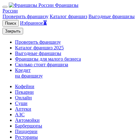
Франшизы
России
Проверить франшизу
Каталог франшиз
Выгодные франшизы
Избранное
⏳
Поиск
Закрыть
Проверить франшизу
Каталог франшиз 2025
Выгодные франшизы
Франшизы для малого бизнеса
Сколько стоит франшиза
Кредит
на франшизу
Кофейни
Пекарни
Онлайн
Суши
Аптеки
АЗС
Автомойки
Барбершопы
Пиццерии
Рестораны