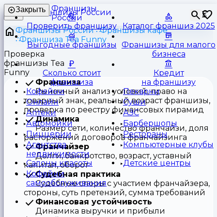
Франшизы
Закрыть
⏳
России
Проверить франшизу
Каталог франшиз 2025
Франшизы России
Франшизы кафе
Франшиза Tea Funny
Выгодные франшизы
Франшизы для малого
Проверка
бизнеса
франшизы Tea
Funny
Сколько стоит
Кредит
Франшиза
франшиза
на франшизу
Рыночный анализ условий, право на
Кофейни
Пекарни
товарный знак, реальный возраст франшизы,
Онлайн
Суши
проверка по реестру финансовых пирамид
Аптеки
АЗС
Динамика
Автомойки
Барбершопы
Размер сети, количество франчайзи, доля
Пиццерии
Рестораны
расторжений договоров франчайзинга
Агентства
Компьютерные клубы
Франчайзер
недвижимости
Долги, банкротство, возраст, уставный
Салоны красоты
Детские центры
капитал, оборот
Кофейни
Судебная практика
самообслуживания
Судебные споры с участием франчайзера,
стороны, суть претензий, сумма требований
Финансовая устойчивость
Динамика выручки и прибыли