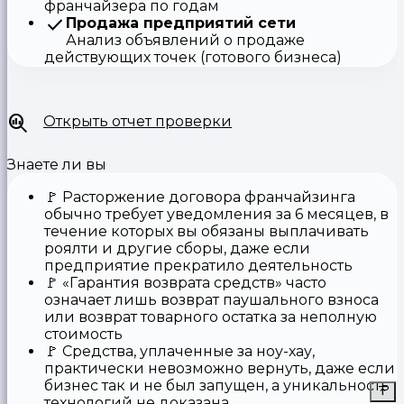
франчайзера по годам
Продажа предприятий сети
Анализ объявлений о продаже
действующих точек (готового бизнеса)
Открыть отчет проверки
Знаете ли вы
🚩
Расторжение договора франчайзинга
обычно требует уведомления за 6 месяцев, в
течение которых вы обязаны выплачивать
роялти и другие сборы, даже если
предприятие прекратило деятельность
🚩
«Гарантия возврата средств»
часто
означает лишь возврат паушального взноса
или возврат товарного остатка за неполную
стоимость
🚩 Средства,
уплаченные за ноу-хау
,
практически невозможно вернуть, даже если
бизнес так и не был запущен, а уникальность
технологий не доказана