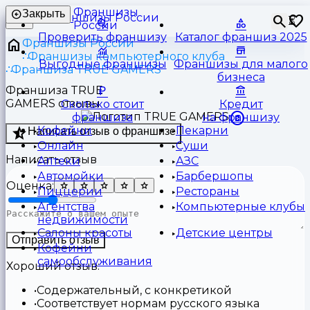
Франшизы
Закрыть
⏳
России
Проверить франшизу
Каталог франшиз 2025
Франшизы России
Франшизы компьютерного клуба
Выгодные франшизы
Франшизы для малого
Франшиза TRUE GAMERS
бизнеса
Франшиза TRUE
GAMERS отзывы
Сколько стоит
Кредит
франшиза
на франшизу
Кофейни
Пекарни
Написать отзыв о франшизе
Онлайн
Суши
Написать отзыв
Аптеки
АЗС
Автомойки
Барбершопы
Оценка:
Пиццерии
Рестораны
Агентства
Компьютерные клубы
недвижимости
Салоны красоты
Детские центры
Отправить отзыв
Кофейни
самообслуживания
Хороший отзыв:
Содержательный, с конкретикой
Соответствует нормам русского языка