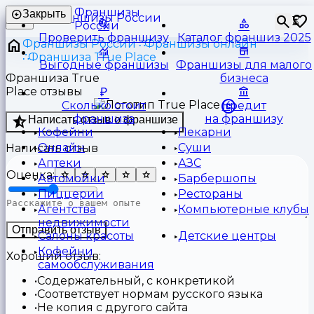
Франшизы
Закрыть
⏳
России
Проверить франшизу
Каталог франшиз 2025
Франшизы России
Франшизы онлайн
Франшиза True Place
Выгодные франшизы
Франшизы для малого
Франшиза True
бизнеса
Place отзывы
Сколько стоит
Кредит
франшиза
на франшизу
Написать отзыв о франшизе
Кофейни
Пекарни
Онлайн
Суши
Написать отзыв
Аптеки
АЗС
Оценка:
Автомойки
Барбершопы
Пиццерии
Рестораны
Агентства
Компьютерные клубы
недвижимости
Отправить отзыв
Салоны красоты
Детские центры
Кофейни
Хороший отзыв:
самообслуживания
Содержательный, с конкретикой
Соответствует нормам русского языка
Не копия с другого сайта