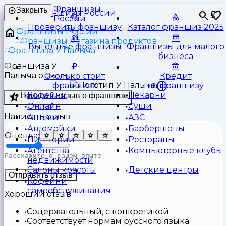
Франшизы
Закрыть
⏳
России
Проверить франшизу
Каталог франшиз 2025
Франшизы России
Франшизы магазина продуктов
Выгодные франшизы
Франшизы для малого
Франшиза У Палыча
бизнеса
Франшиза У
Палыча отзывы
Сколько стоит
Кредит
франшиза
на франшизу
Кофейни
Пекарни
Написать отзыв о франшизе
Онлайн
Суши
Написать отзыв
Аптеки
АЗС
Автомойки
Барбершопы
Оценка:
Пиццерии
Рестораны
Агентства
Компьютерные клубы
недвижимости
Салоны красоты
Детские центры
Отправить отзыв
Кофейни
самообслуживания
Хороший отзыв:
Содержательный, с конкретикой
Соответствует нормам русского языка