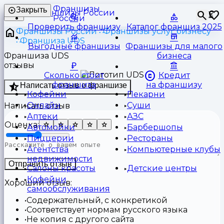
Франшизы
Закрыть
⏳
России
Проверить франшизу
Каталог франшиз 2025
Франшизы России
Франшизы услуг бизнесу
Франшиза UDS
Выгодные франшизы
Франшизы для малого
Франшиза UDS
бизнеса
отзывы
Сколько стоит
Кредит
франшиза
на франшизу
Написать отзыв о франшизе
Кофейни
Пекарни
Онлайн
Суши
Написать отзыв
Аптеки
АЗС
Оценка:
Автомойки
Барбершопы
Пиццерии
Рестораны
Агентства
Компьютерные клубы
недвижимости
Отправить отзыв
Салоны красоты
Детские центры
Кофейни
Хороший отзыв:
самообслуживания
Содержательный, с конкретикой
Соответствует нормам русского языка
Не копия с другого сайта