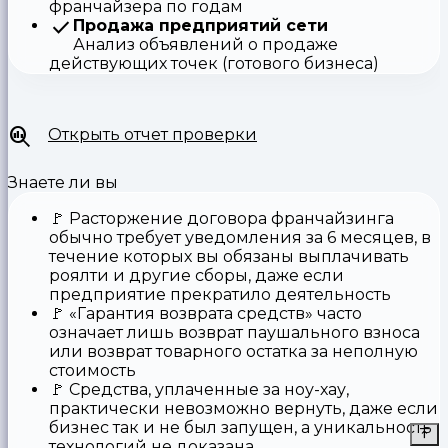
франчайзера по годам
Продажа предприятий сети
Анализ объявлений о продаже
действующих точек (готового бизнеса)
Открыть отчет проверки
Знаете ли вы
🚩
Расторжение договора франчайзинга
обычно требует уведомления за 6 месяцев, в
течение которых вы обязаны выплачивать
роялти и другие сборы, даже если
предприятие прекратило деятельность
🚩
«Гарантия возврата средств»
часто
означает лишь возврат паушального взноса
или возврат товарного остатка за неполную
стоимость
🚩 Средства,
уплаченные за ноу-хау
,
практически невозможно вернуть, даже если
бизнес так и не был запущен, а уникальность
технологий не доказана