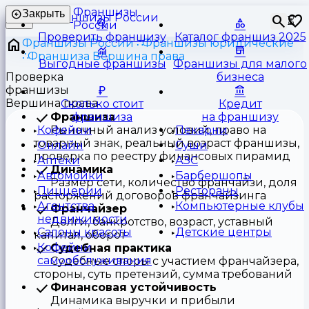
Франшизы
Закрыть
⏳
России
Проверить франшизу
Каталог франшиз 2025
Франшизы России
Франшизы юридические
Франшиза Вершина права
Выгодные франшизы
Франшизы для малого
Проверка
бизнеса
франшизы
Вершина права
Сколько стоит
Кредит
Франшиза
франшиза
на франшизу
Рыночный анализ условий, право на
Кофейни
Пекарни
товарный знак, реальный возраст франшизы,
Онлайн
Суши
проверка по реестру финансовых пирамид
Аптеки
АЗС
Динамика
Автомойки
Барбершопы
Размер сети, количество франчайзи, доля
Пиццерии
Рестораны
расторжений договоров франчайзинга
Агентства
Компьютерные клубы
Франчайзер
недвижимости
Долги, банкротство, возраст, уставный
Салоны красоты
Детские центры
капитал, оборот
Кофейни
Судебная практика
самообслуживания
Судебные споры с участием франчайзера,
стороны, суть претензий, сумма требований
Финансовая устойчивость
Динамика выручки и прибыли