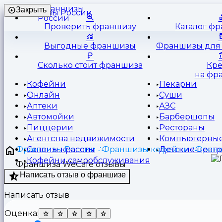
Франшизы
Закрыть
России
Проверить франшизу
Каталог ф
Выгодные франшизы
Франшизы для 
Сколько стоит франшиза
Кр
на фр
Кофейни
Пекарни
Онлайн
Суши
Аптеки
АЗС
Автомойки
Барбершопы
Пиццерии
Рестораны
Агентства недвижимости
Компьютерные
Франшизы России
Франшизы кофейни
Франш
Салоны красоты
Детские цент
Кофейни самообслуживания
Франшиза WeCafe отзывы
Написать отзыв о франшизе
Написать отзыв
Оценка: