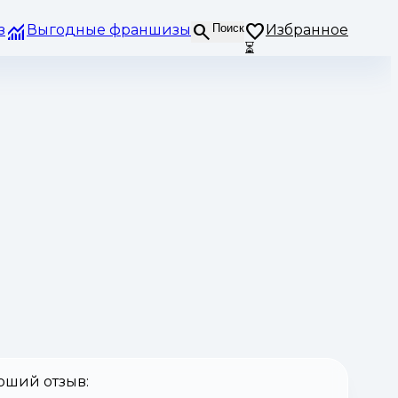
з
Выгодные франшизы
Поиск
Избранное
⏳
оший отзыв: