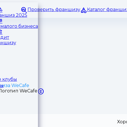
Проверить франшизу
Каталог франши
раншиз 2025
малого бизнеса
едит
аншизу
 клубы
иза WeCafe
ры
Хор