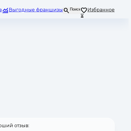
з
Выгодные франшизы
Поиск
Избранное
⏳
оший отзыв: