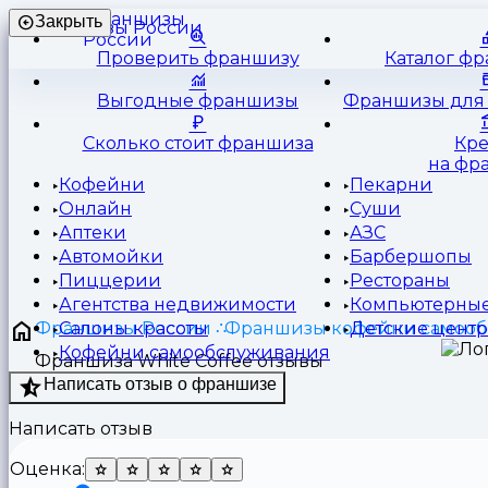
Франшизы
Закрыть
России
Проверить франшизу
Каталог ф
Выгодные франшизы
Франшизы для 
Сколько стоит франшиза
Кр
на фр
Кофейни
Пекарни
Онлайн
Суши
Аптеки
АЗС
Автомойки
Барбершопы
Пиццерии
Рестораны
Агентства недвижимости
Компьютерные
Франшизы России
Франшизы кофейни самооб
Салоны красоты
Детские цент
Кофейни самообслуживания
Франшиза White Coffee отзывы
Написать отзыв о франшизе
Написать отзыв
Оценка: