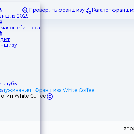
Проверить франшизу
Каталог франши
раншиз 2025
малого бизнеса
едит
аншизу
 клубы
служивания
Франшиза White Coffee
ры
Хор