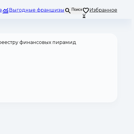
з
Выгодные франшизы
Поиск
Избранное
⏳
 реестру финансовых пирамид