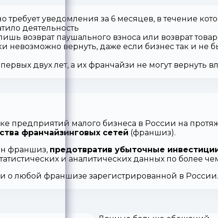
о требует уведомления за 6 месяцев, в течение кот
атило деятельность
 лишь возврат паушального взноса или возврат товар
ки невозможно вернуть, даже если бизнес так и не б
первых двух лет, а их франчайзи не могут вернуть 
ке предприятий малого бизнеса в России на протяж
ства франчайзинговых сетей
(франшиз).
ен франшиз,
предотвратив убыточные инвестиции
статистических и аналитических данных по более ч
ии о любой франшизе зарегистрированной в России