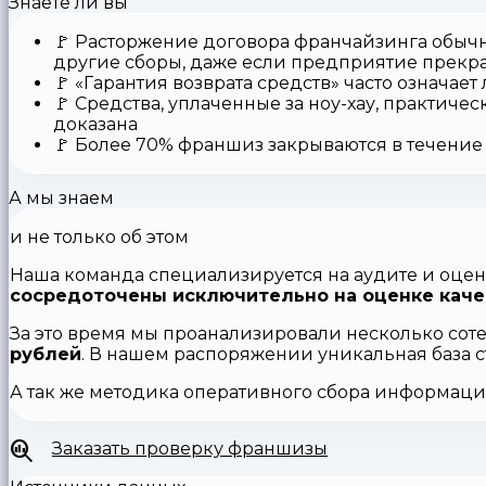
Знаете ли вы
🚩
Расторжение договора франчайзинга
обычн
другие сборы, даже если предприятие прекр
🚩
«Гарантия возврата средств»
часто означает
🚩 Средства,
уплаченные за ноу-хау
, практичес
доказана
🚩
Более 70% франшиз закрываются
в течение 
А мы знаем
и не только об этом
Наша команда специализируется на аудите и оцен
сосредоточены исключительно на оценке каче
За это время мы проанализировали несколько сот
рублей
. В нашем распоряжении уникальная база 
А так же методика оперативного сбора информац
Заказать проверку франшизы