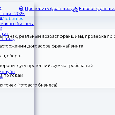
Проверить франшизу
Каталог франши
раншиз 2025
ildberries
малого бизнеса
едит
ный знак, реальный возраст франшизы, проверка по
аншизу
 расторжений договоров франчайзинга
ал, оборот
тороны, суть претензий, сумма требований
 клубы
а по годам
ры
точек (готового бизнеса)