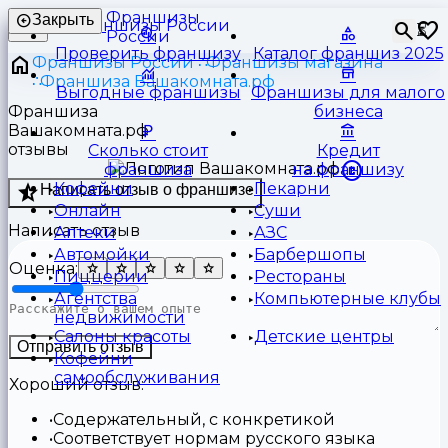
Франшизы
Закрыть
⏳
России
Проверить франшизу
Каталог франшиз 2025
Франшизы России
Франшизы магазина
Франшиза Вашакомната.рф
Выгодные франшизы
Франшизы для малого
Франшиза
бизнеса
Вашакомната.рф
отзывы
Сколько стоит
Кредит
франшиза
на франшизу
Кофейни
Пекарни
Написать отзыв о франшизе
Онлайн
Суши
Написать отзыв
Аптеки
АЗС
Автомойки
Барбершопы
Оценка:
Пиццерии
Рестораны
Агентства
Компьютерные клубы
недвижимости
Салоны красоты
Детские центры
Отправить отзыв
Кофейни
самообслуживания
Хороший отзыв:
Содержательный, с конкретикой
Соответствует нормам русского языка