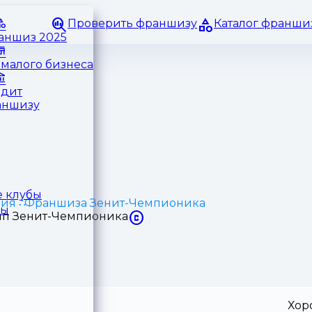
Проверить франшизу
Каталог франши
раншиз 2025
малого бизнеса
едит
аншизу
 клубы
ция
Франшиза Зенит-Чемпионика
ры
Хор