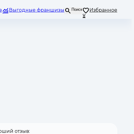
з
Выгодные франшизы
Поиск
Избранное
⏳
оший отзыв: