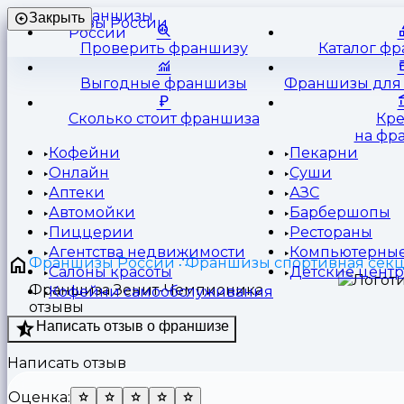
Франшизы
Закрыть
России
Проверить франшизу
Каталог ф
Выгодные франшизы
Франшизы для 
Сколько стоит франшиза
Кр
на фр
Кофейни
Пекарни
Онлайн
Суши
Аптеки
АЗС
Автомойки
Барбершопы
Пиццерии
Рестораны
Агентства недвижимости
Компьютерные
Франшизы России
Франшизы спортивная сек
Салоны красоты
Детские цент
Франшиза Зенит-Чемпионика
Кофейни самообслуживания
отзывы
Написать отзыв о франшизе
Написать отзыв
Оценка: