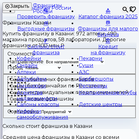
Франшизы
Закрыть
⏳
России
Проверить франшизу
Каталог франшиз 2025
Франшизы Казани
Выгодные франшизы
Франшизы для малого
Купить франшизу в Казани: 972 аптеки, 490
бизнеса
магазина продуктов, 58 лаборатории. Дорогие
франшизы от 100 млн ₽
Сколько стоит
Кредит
франшиза
на франшизу
Стоимость
Кофейни
Пекарни
Направление
Онлайн
Суши
Город
Аптеки
АЗС
Автомойки
Барбершопы
убыточных франшизеров
Скрыть
Пиццерии
Рестораны
без франчайзи по Роспатенту
Скрыть
индивидуальных предпринимателей
Агентства
Компьютерные клубы
Скрыть
недвижимости
новые франшизы
Скрыть
Салоны красоты
Детские центры
Кофейни
Сортировка
самообслуживания
Сколько стоит франшиза в Казани
Средняя цена франшизы в Казани со всеми