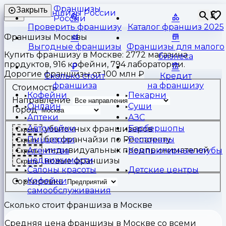
Франшизы
Закрыть
⏳
России
Проверить франшизу
Каталог франшиз 2025
Франшизы Москвы
Выгодные франшизы
Франшизы для малого
Купить франшизу в Москве: 2772 магазина
бизнеса
продуктов, 916 кофейни, 794 лаборатории.
Дорогие франшизы от 100 млн ₽
Сколько стоит
Кредит
франшиза
на франшизу
Стоимость
Кофейни
Пекарни
Направление
Онлайн
Суши
Город
Аптеки
АЗС
Автомойки
Барбершопы
убыточных франшизеров
Скрыть
Пиццерии
Рестораны
без франчайзи по Роспатенту
Скрыть
индивидуальных предпринимателей
Агентства
Компьютерные клубы
Скрыть
недвижимости
новые франшизы
Скрыть
Салоны красоты
Детские центры
Кофейни
Сортировка
самообслуживания
Сколько стоит франшиза в Москве
Средняя цена франшизы в Москве со всеми