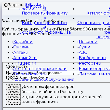
Франшизы
Закрыть
России
Проверить франшизу
Каталог ф
Франшизы Санкт-Петербурга
Выгодные франшизы
Франшизы для 
Купить франшизу в Санкт-Петербурге: 908 магазина
Сколько стоит франшиза
Кр
франшизы от 100 млн ₽
на фр
Кофейни
Пекарни
Онлайн
Суши
Аптеки
АЗС
Автомойки
Барбершопы
Пиццерии
Рестораны
Стоимость
Агентства недвижимости
Компьютерные
Направление
Салоны красоты
Детские цент
Город
Кофейни самообслуживания
убыточных франшизеров
Скрыть
без франчайзи по Роспатенту
Скрыть
индивидуальных предпринимателей
Скрыть
новые франшизы
Скрыть