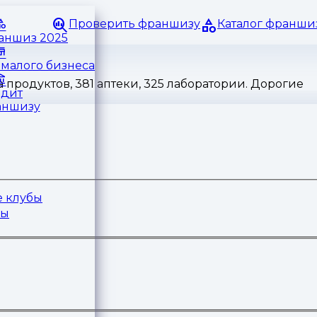
Проверить франшизу
Каталог франши
раншиз 2025
малого бизнеса
 продуктов, 381 аптеки, 325 лаборатории. Дорогие
едит
аншизу
 клубы
ры