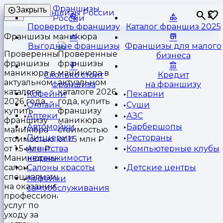
Франшизы
Закрыть
⏳
России
Проверить франшизу
Каталог франшиз 2025
Франшизы маникюра
Выгодные франшизы
Франшизы для малого
Проверенные
бизнеса
франшизы
маникюра в
Сколько стоит
Кредит
актуальном
франшиза
на франшизу
каталоге
Кофейни
Пекарни
2026 года,
Онлайн
Суши
купить
Аптеки
АЗС
франшизу
Автомойки
Барбершопы
маникюра
Пиццерии
Рестораны
стоимостью
от 1.5 млн ₽.
Агентства
Компьютерные клубы
Маникюрный
недвижимости
салон
Салоны красоты
Детские центры
специализируется
Кофейни
на оказании
самообслуживания
профессиональных
услуг по
уходу за