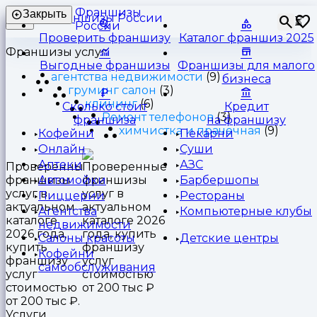
Франшизы
Закрыть
⏳
России
Проверить франшизу
Каталог франшиз 2025
Франшизы услуг
Выгодные франшизы
Франшизы для малого
агентства недвижимости
(9)
бизнеса
груминг салон
(3)
клининг
(6)
Сколько стоит
Кредит
Ремонт телефонов
(3)
франшиза
на франшизу
химчистка и прачечная
(9)
Кофейни
Пекарни
Онлайн
Суши
Аптеки
АЗС
Проверенные
франшизы
Автомойки
Барбершопы
услуг в
Пиццерии
Рестораны
актуальном
Агентства
Компьютерные клубы
каталоге
недвижимости
2026 года,
Салоны красоты
Детские центры
купить
Кофейни
франшизу
самообслуживания
услуг
стоимостью
от 200 тыс ₽.
Услуги