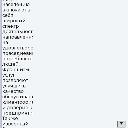
населению
включают в
себя
широкий
спектр
деятельности,
направленной
на
удовлетворение
повседневных
потребностей
людей.
Франшизы
услуг
позволяют
улучшить
качество
обслуживания,
клиентоориентированность
и доверие к
предприятию.
Так же
известный