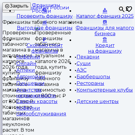
Франшизы
Закрыть
⏳
России
Проверить франшизу
Каталог франшиз 2025
Франшизы табачного магазина
Выгодные франшизы
Франшизы для малого
Проверенные
бизнеса
франшизы
табачного
Сколько стоит
Кредит
магазина в
франшиза
на франшизу
актуальном
Кофейни
Пекарни
каталоге
Онлайн
Суши
2026 года,
Аптеки
АЗС
купить
Автомойки
Барбершопы
франшизу
Пиццерии
Рестораны
табачного
магазина
Агентства
Компьютерные клубы
стоимостью
недвижимости
от 800 тыс ₽.
Салоны красоты
Детские центры
Количество
Кофейни
табачных
самообслуживания
магазинов
неуклонно
растет. В том