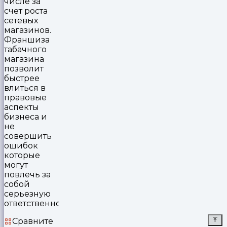
числе за
счет роста
сетевых
магазинов.
Франшиза
табачного
магазина
позволит
быстрее
влиться в
правовые
аспекты
бизнеса и
не
совершить
ошибок
которые
могут
повлечь за
собой
серьезную
ответственность
Сравните