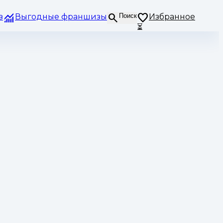
з
Выгодные франшизы
Поиск
Избранное
⏳