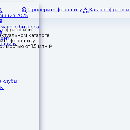
Проверить франшизу
Каталог франши
раншиз 2025
малого бизнеса
едит
аншизу
 клубы
ры