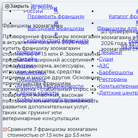
Франшизы
Закрыть
России
Проверить франшизу
Каталог ф
Франшизы зоомагазин
Выгодные франшизы
Франшизы для 
Проверенные франшизы зоомагазин
Сколько стоит франшиза
Кр
в актуальном каталоге 2026 года,
на фр
купить франшизу зоомагазин
Кофейни
Пекарни
стоимостью от 1.5 млн ₽. Зоомагазины
Онлайн
Суши
предлагают широкий ассортимент
продукции: корма, аксессуары,
Аптеки
АЗС
игрушки, лекарства, средства
Автомойки
Барбершопы
гигиены и многое другое. Основные
Пиццерии
Рестораны
преимущества франшизы
Агентства недвижимости
Компьютерные
зоомагазина – стабильный спрос на
Салоны красоты
Детские цент
товары для животных, высокая
Кофейни самообслуживания
лояльность клиентов и возможность
развития дополнительных услуг,
таких как груминг или
ветеринарные консультации.
Сравните
3
франшизы зоомагазин
стоимостью
от
1.5 млн
до
5.5 млн