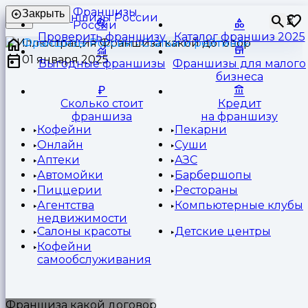
Франшизы
Закрыть
⏳
России
Проверить франшизу
Каталог франшиз 2025
Франшизы России
Статьи и рейтинги
01 января 2025
Выгодные франшизы
Франшизы для малого
бизнеса
Сколько стоит
Кредит
франшиза
на франшизу
Кофейни
Пекарни
Онлайн
Суши
Аптеки
АЗС
Автомойки
Барбершопы
Пиццерии
Рестораны
Агентства
Компьютерные клубы
недвижимости
Салоны красоты
Детские центры
Кофейни
самообслуживания
Франшиза какой договор