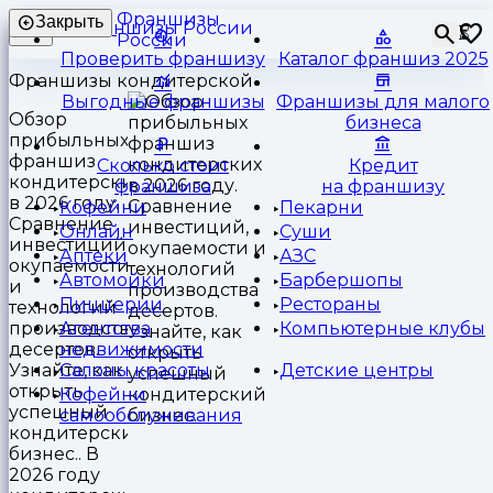
Франшизы
Закрыть
⏳
России
Проверить франшизу
Каталог франшиз 2025
Франшизы кондитерской
Выгодные франшизы
Франшизы для малого
Обзор
бизнеса
прибыльных
франшиз
Сколько стоит
Кредит
кондитерских
франшиза
на франшизу
в 2026 году.
Кофейни
Пекарни
Сравнение
Онлайн
Суши
инвестиций,
Аптеки
АЗС
окупаемости
Автомойки
Барбершопы
и
Пиццерии
Рестораны
технологий
производства
Агентства
Компьютерные клубы
десертов.
недвижимости
Узнайте, как
Салоны красоты
Детские центры
открыть
Кофейни
успешный
самообслуживания
кондитерский
бизнес.. В
2026 году