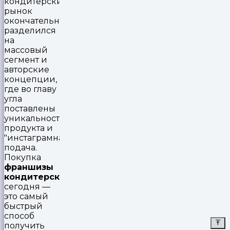
кондитерский
рынок
окончательно
разделился
на
массовый
сегмент и
авторские
концепции,
где во главу
угла
поставлены
уникальность
продукта и
"инстаграмная"
подача.
Покупка
франшизы
кондитерской
сегодня —
это самый
быстрый
способ
получить