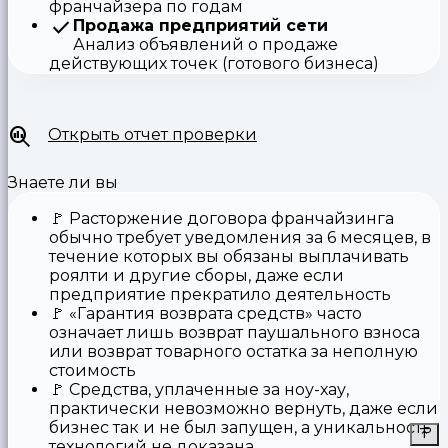
франчайзера по годам
Продажа предприятий сети
Анализ объявлений о продаже
действующих точек (готового бизнеса)
Открыть отчет проверки
Знаете ли вы
🚩
Расторжение договора франчайзинга
обычно требует уведомления за 6 месяцев, в
течение которых вы обязаны выплачивать
роялти и другие сборы, даже если
предприятие прекратило деятельность
🚩
«Гарантия возврата средств»
часто
означает лишь возврат паушального взноса
или возврат товарного остатка за неполную
стоимость
🚩 Средства,
уплаченные за ноу-хау
,
практически невозможно вернуть, даже если
бизнес так и не был запущен, а уникальность
технологий не доказана