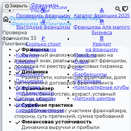
Франшизы
Закрыть
⏳
России
Проверить франшизу
Каталог франшиз 2025
Франшизы России
Франшизы кафе
Франшиза 33 Пингвина
Выгодные франшизы
Франшизы для малого
Проверка
бизнеса
франшизы 33
Пингвина
Сколько стоит
Кредит
Франшиза
франшиза
на франшизу
Рыночный анализ условий, право на
Кофейни
Пекарни
товарный знак, реальный возраст франшизы,
Онлайн
Суши
проверка по реестру финансовых пирамид
Аптеки
АЗС
Динамика
Автомойки
Барбершопы
Размер сети, количество франчайзи, доля
Пиццерии
Рестораны
расторжений договоров франчайзинга
Агентства
Компьютерные клубы
Франчайзер
недвижимости
Долги, банкротство, возраст, уставный
Салоны красоты
Детские центры
капитал, оборот
Кофейни
Судебная практика
самообслуживания
Судебные споры с участием франчайзера,
стороны, суть претензий, сумма требований
Финансовая устойчивость
Динамика выручки и прибыли