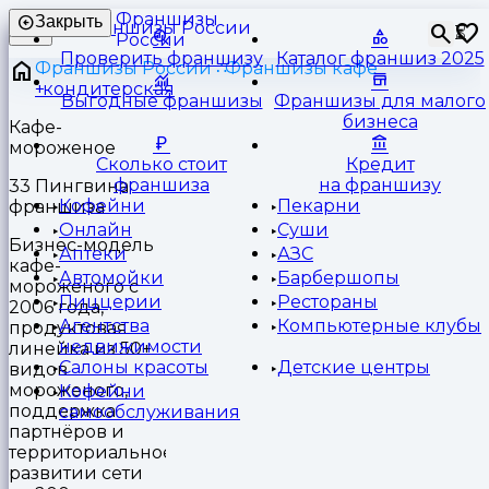
Франшизы
Закрыть
⏳
России
Проверить франшизу
Каталог франшиз 2025
Франшизы России
Франшизы кафе
кондитерская
Выгодные франшизы
Франшизы для малого
бизнеса
Кафе-
мороженое
Сколько стоит
Кредит
франшиза
на франшизу
33 Пингвина
Кофейни
Пекарни
франшиза
Онлайн
Суши
Бизнес-модель
Аптеки
АЗС
кафе-
Автомойки
Барбершопы
мороженого с
Пиццерии
Рестораны
2006 года,
Агентства
Компьютерные клубы
продуктовая
недвижимости
линейка из 50+
Салоны красоты
Детские центры
видов
мороженого,
Кофейни
поддержка
самообслуживания
партнёров и
территориальное
развитии сети