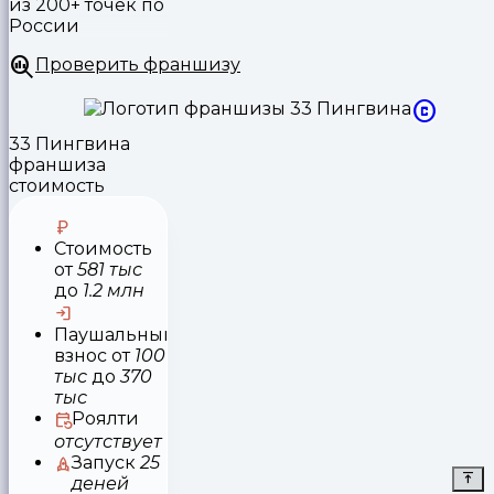
из 200+ точек по
России
Проверить франшизу
33 Пингвина
франшиза
стоимость
Стоимость
от
581 тыс
до
1.2 млн
Паушальный
взнос
от
100
тыс
до
370
тыс
Роялти
отсутствует
Запуск
25
деней