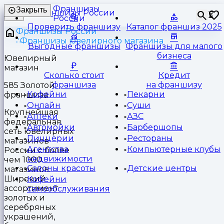
Франшизы
Закрыть
⏳
России
Проверить франшизу
Каталог франшиз 2025
Франшизы России
Франшизы ювелирного магазина
Выгодные франшизы
Франшизы для малого
бизнеса
Ювелирный
магазин
Сколько стоит
Кредит
франшиза
на франшизу
585 Золотой
Кофейни
Пекарни
франшиза
Онлайн
Суши
Крупнейшая
Аптеки
АЗС
федеральная
Автомойки
Барбершопы
сеть ювелирных
Пиццерии
Рестораны
магазинов
Агентства
Компьютерные клубы
России с более
недвижимости
чем 1000
Салоны красоты
Детские центры
магазинов.
Широкий
Кофейни
ассортимент
самообслуживания
золотых и
серебряных
украшений,