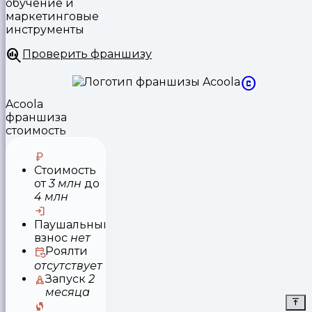
обучение и
маркетинговые
инструменты
Проверить франшизу
Acoola
франшиза
стоимость
Стоимость
от
3 млн
до
4 млн
Паушальный
взнос
нет
Роялти
отсутствует
Запуск
2
месяца