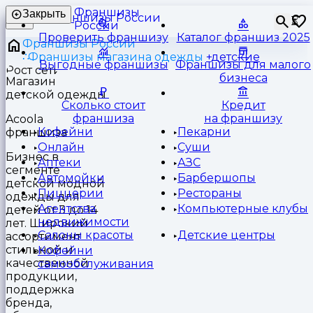
Франшизы
Закрыть
⏳
России
Проверить франшизу
Каталог франшиз 2025
Франшизы России
Франшизы магазина одежды
детские
Выгодные франшизы
Франшизы для малого
бизнеса
Магазин
детской одежды
Сколько стоит
Кредит
франшиза
на франшизу
Acoola
Кофейни
Пекарни
франшиза
Онлайн
Суши
Бизнес в
Аптеки
АЗС
сегменте
Автомойки
Барбершопы
детской модной
Пиццерии
Рестораны
одежды для
Агентства
Компьютерные клубы
детей от 3 до 14
недвижимости
лет. Широкий
Салоны красоты
Детские центры
ассортимент
стильной и
Кофейни
качественной
самообслуживания
продукции,
поддержка
бренда,