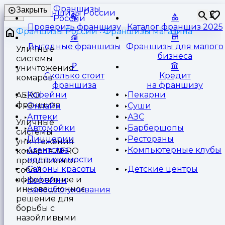
Франшизы
Закрыть
⏳
России
Проверить франшизу
Каталог франшиз 2025
Франшизы России
Франшизы магазина
Выгодные франшизы
Франшизы для малого
Уличные
бизнеса
системы
уничтожения
Сколько стоит
Кредит
комаров
франшиза
на франшизу
Кофейни
Пекарни
AERO
франшиза
Онлайн
Суши
Аптеки
АЗС
Уличные
Автомойки
Барбершопы
системы
Пиццерии
Рестораны
уничтожения
Агентства
Компьютерные клубы
комаров AERO
недвижимости
представляют
Салоны красоты
Детские центры
собой
эффективное и
Кофейни
инновационное
самообслуживания
решение для
борьбы с
назойливыми