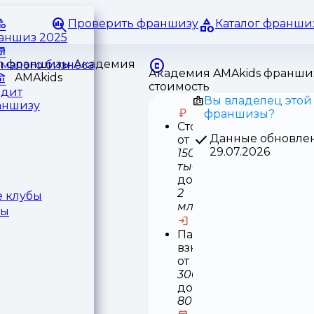
Проверить франшизу
Каталог франши
раншиз 2025
малого бизнеса
Академия AMAkids франши
стоимость
едит
Вы владелец этой
аншизу
франшизы?
Стоимость
Данные обновле
от
29.07.2026
150
тыс
до
2
 клубы
млн
ры
Паушальный
взнос
от
300
до
800