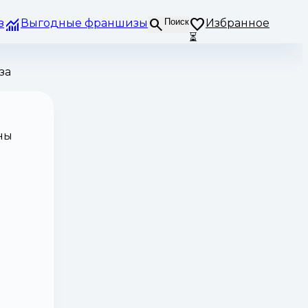
з
Выгодные франшизы
Поиск
Избранное
⏳
за
ны