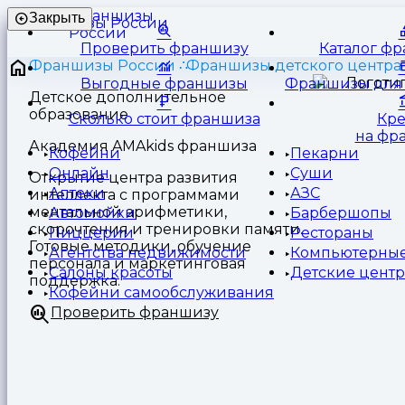
Франшизы
Закрыть
России
Проверить франшизу
Каталог ф
Франшизы России
Франшизы детского центра
Выгодные франшизы
Франшизы для 
Детское дополнительное
образование
Сколько стоит франшиза
Кр
на фр
Академия AMAkids франшиза
Кофейни
Пекарни
Онлайн
Суши
Открытие центра развития
Аптеки
АЗС
интеллекта с программами
ментальной арифметики,
Автомойки
Барбершопы
скорочтения и тренировки памяти.
Пиццерии
Рестораны
Готовые методики, обучение
Агентства недвижимости
Компьютерные
персонала и маркетинговая
Салоны красоты
Детские цент
поддержка.
Кофейни самообслуживания
Проверить франшизу