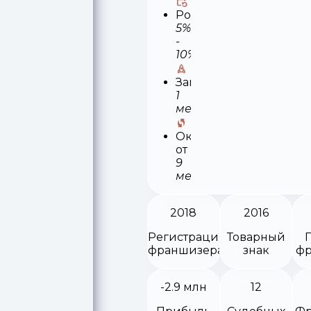
Роялти
5%
-
10%
Запуск
1
месяц
Окупаемость
от
9
месяцев
2018
2016
Регистрация
Товарный
франшизера
знак
фр
-2.9 млн
12