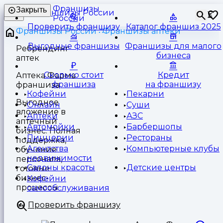
Франшизы
Закрыть
⏳
России
Проверить франшизу
Каталог франшиз 2025
Франшизы России
Франшизы аптеки
Выгодные франшизы
Франшизы для малого
Ребрендинг
бизнеса
аптек
Сколько стоит
Кредит
Аптека Фарма
франшиза
на франшизу
франшиза
Кофейни
Пекарни
Выгодное
Онлайн
Суши
вложение в
Аптеки
АЗС
аптечный
Автомойки
Барбершопы
бизнес. Полная
Пиццерии
Рестораны
поддержка,
Агентства
Компьютерные клубы
обучение
недвижимости
персонала,
Салоны красоты
Детские центры
готовые
бизнес-
Кофейни
процессы
самообслуживания
Проверить франшизу