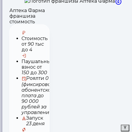
Аптека Фарма
франшиза
стоимость
Стоимость
от
90 тыс
до
4
Паушальный
взнос
от
150
до
300
Роялти
0
(фиксированная
абонентская
плата до
90 000
рублей за
управлени
Запуск
23 деня