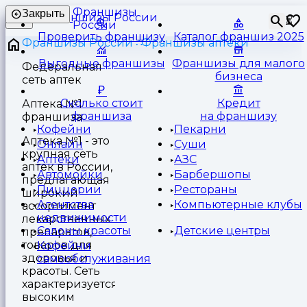
Франшизы
Закрыть
⏳
России
Проверить франшизу
Каталог франшиз 2025
Франшизы России
Франшизы аптеки
Выгодные франшизы
Франшизы для малого
Федеральная
бизнеса
сеть аптек
Сколько стоит
Кредит
Аптека №1
франшиза
на франшизу
франшиза
Кофейни
Пекарни
Аптека №1 - это
Онлайн
Суши
крупная сеть
Аптеки
АЗС
аптек в России,
Автомойки
Барбершопы
предлагающая
Пиццерии
Рестораны
широкий
Агентства
Компьютерные клубы
ассортимент
недвижимости
лекарственных
Салоны красоты
Детские центры
препаратов,
товаров для
Кофейни
здоровья и
самообслуживания
красоты. Сеть
характеризуется
высоким