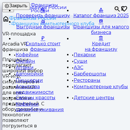
Франшизы
Закрыть
⏳
России
Проверить франшизу
Каталог франшиз 2025
Франшизы России
Франшизы компьютерного клуба
Выгодные франшизы
Франшизы для малого
бизнеса
VR-площадка
Сколько стоит
Кредит
Arcadia VR
франшиза
на франшизу
франшиза
Кофейни
Пекарни
Площадки
Онлайн
Суши
предлагают
Аптеки
АЗС
широкий выбор
Автомойки
Барбершопы
VR-игр,
Пиццерии
Рестораны
симуляторов и
Агентства
Компьютерные клубы
развлечений
недвижимости
для всех
Салоны красоты
Детские центры
возрастов и
предпочтений. Современное
Кофейни
оборудование и
самообслуживания
технологии
позволяют
погрузиться в