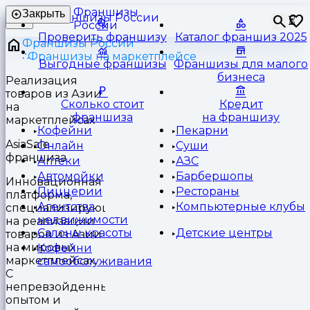
Франшизы
Закрыть
⏳
России
Проверить франшизу
Каталог франшиз 2025
Франшизы России
Франшизы на маркетплейсе
Выгодные франшизы
Франшизы для малого
бизнеса
Реализация
товаров из Азии
Сколько стоит
Кредит
на
франшиза
на франшизу
маркетплейсах
Кофейни
Пекарни
AsiaSale
Онлайн
Суши
франшиза
Аптеки
АЗС
Автомойки
Барбершопы
Инновационная
Пиццерии
Рестораны
платформа,
Агентства
Компьютерные клубы
специализирующаяся
недвижимости
на реализации
Салоны красоты
Детские центры
товаров из Азии
на мировых
Кофейни
маркетплейсах.
самообслуживания
С
непревзойденным
опытом и