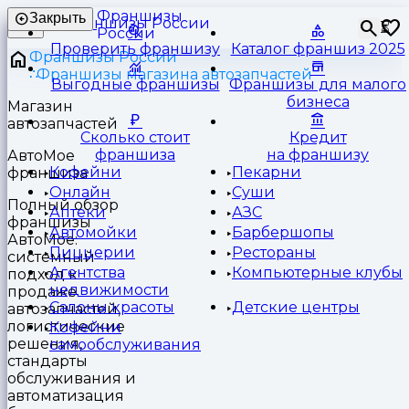
Франшизы
Закрыть
⏳
России
Проверить франшизу
Каталог франшиз 2025
Франшизы России
Франшизы магазина автозапчастей
Выгодные франшизы
Франшизы для малого
бизнеса
Магазин
автозапчастей
Сколько стоит
Кредит
франшиза
на франшизу
АвтоМое
Кофейни
Пекарни
франшиза
Онлайн
Суши
Полный обзор
Аптеки
АЗС
франшизы
Автомойки
Барбершопы
АвтоМое:
Пиццерии
Рестораны
системный
Агентства
Компьютерные клубы
подход к
недвижимости
продаже
Салоны красоты
Детские центры
автозапчастей,
логистические
Кофейни
решения,
самообслуживания
стандарты
обслуживания и
автоматизация