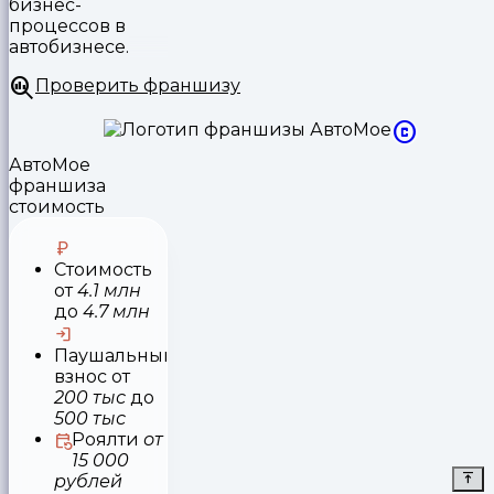
бизнес-
процессов в
автобизнесе.
Проверить франшизу
АвтоМое
франшиза
стоимость
Стоимость
от
4.1 млн
до
4.7 млн
Паушальный
взнос
от
200 тыс
до
500 тыс
Роялти
от
15 000
рублей