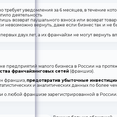
о требует уведомления за 6 месяцев, в течение кот
атило деятельность
 лишь возврат паушального взноса или возврат товар
ки невозможно вернуть, даже если бизнес так и не б
первых двух лет, а их франчайзи не могут вернуть 
ке предприятий малого бизнеса в России на протяж
ства франчайзинговых сетей
(франшиз).
ен франшиз,
предотвратив убыточные инвестиции
статистических и аналитических данных по более ч
ии о любой франшизе зарегистрированной в России