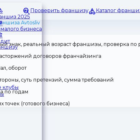
Проверить франшизу
Каталог франши
раншиз 2025
аншиза Avtosliv
малого бизнеса
едит
ный знак, реальный возраст франшизы, проверка по
аншизу
 расторжений договоров франчайзинга
ал, оборот
тороны, суть претензий, сумма требований
 клубы
а по годам
ры
точек (готового бизнеса)