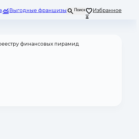
з
Выгодные франшизы
Поиск
Избранное
⏳
 реестру финансовых пирамид