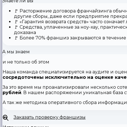
Знаете ли вы
🚩
Расторжение договора франчайзинга
обычн
другие сборы, даже если предприятие прекр
🚩
«Гарантия возврата средств»
часто означает
🚩 Средства,
уплаченные за ноу-хау
, практичес
доказана
🚩
Более 70% франшиз закрываются
в течение 
А мы знаем
и не только об этом
Наша команда специализируется на аудите и оцен
сосредоточены исключительно на оценке каче
За это время мы проанализировали несколько сот
рублей
. В нашем распоряжении уникальная база 
А так же методика оперативного сбора информац
Заказать проверку франшизы