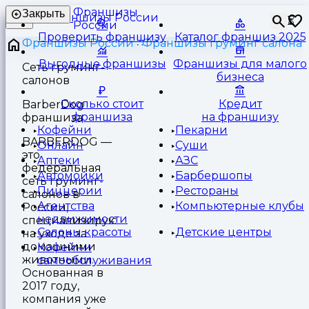
Франшизы
Закрыть
⏳
России
Проверить франшизу
Каталог франшиз 2025
Франшизы России
Франшизы груминг салона
Выгодные франшизы
Франшизы для малого
Сеть груминг-
бизнеса
салонов
Сколько стоит
Кредит
BarberDog
франшиза
на франшизу
франшиза
Кофейни
Пекарни
BARBERDOG —
Онлайн
Суши
это
Аптеки
АЗС
федеральная
Автомойки
Барбершопы
сеть груминг-
Пиццерии
Рестораны
салонов в
Агентства
Компьютерные клубы
России,
недвижимости
специализирующаяся
Салоны красоты
Детские центры
на уходе за
домашними
Кофейни
животными.
самообслуживания
Основанная в
2017 году,
компания уже