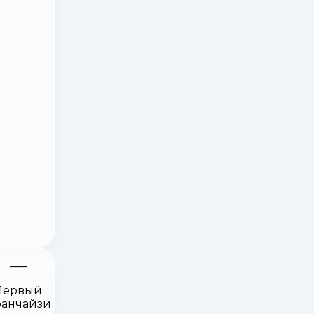
Первый
анчайзи