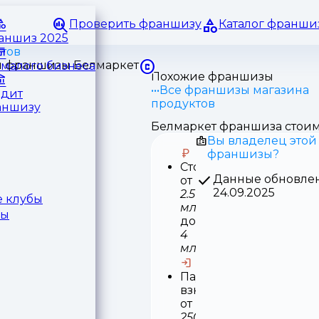
Проверить франшизу
Каталог франши
раншиз 2025
тов
малого бизнеса
Похожие франшизы
Все франшизы магазина
едит
продуктов
аншизу
Белмаркет франшиза стоим
Вы владелец этой
франшизы?
Стоимость
Данные обновле
от
24.09.2025
2.5
 клубы
млн
ры
до
4
млн
Паушальный
взнос
от
250