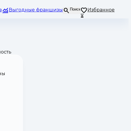
з
Выгодные франшизы
Поиск
Избранное
⏳
ость
ны