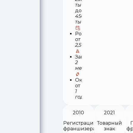
тыс
до
450
тыс
Роялти
от
2,5%
Запуск
2
месяца
Окупаемость
от
1
года
2010
2021
Регистрация
Товарный
франшизера
знак
фр