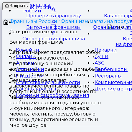
Франшизы
Закрыть
России
Проверить франшизу
Каталог ф
Франшизы России
Франшизы магазина продук
Выгодные франшизы
Франшизы для 
Сеть розничных магазинов
Сколько стоит франшиза
Кр
Белмаркет франшиза
на фр
Кофейни
Пекарни
Сеть Белмаркет представляет собой
Онлайн
Суши
крупную торговую сеть,
Аптеки
АЗС
предлагающую широкий
ассортимент товаров для дома, быта
Автомойки
Барбершопы
и офиса. Своим потребителям
Пиццерии
Рестораны
Белмаркет предлагает
Агентства недвижимости
Компьютерные
высококачественные товары по
Салоны красоты
Детские цент
доступным ценам. В ассортименте
Кофейни самообслуживания
магазинов можно найти все
необходимое для создания уютного
и функционального интерьера:
мебель, текстиль, посуду, бытовую
технику, декоративные элементы и
многое другое.